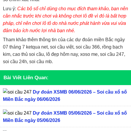
Lưu ý:
Các bộ số chỉ dùng cho mục đích tham khảo, bạn nên
cân nhắc trước khi chơi và không chơi lô đề vì đó là bất hợp
pháp, chỉ nên chơi lô tô do nhà nước phát hành vừa vui vừa
đảm bảo ích nước lợi nhà bạn nhé.
Tham khảo thêm thông tin của các dự đoán miền Bắc ngày
07 tháng 7 ketqua net, soi cầu việt, soi cầu 366, rồng bạch
kim, cao thủ soi cầu, lô đẹp hôm nay, xoso me, soi cầu 247,
soi cầu 24h, soi cầu mb.
Bài Viết Liên Quan:
Dự đoán XSMB 06/06/2026 – Soi cầu xổ số
Miền Bắc ngày 06/06/2026
Dự đoán XSMB 05/06/2026 – Soi cầu xổ số
Miền Bắc ngày 05/06/2026