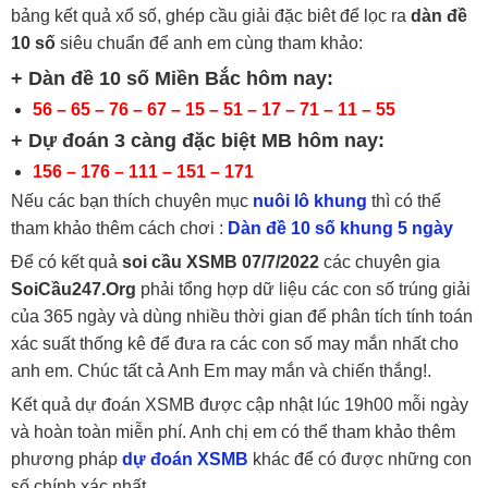
bảng kết quả xổ số, ghép cầu giải đặc biêt để lọc ra
dàn đề
10 số
siêu chuẩn để anh em cùng tham khảo:
+ Dàn đề 10 số Miền Bắc hôm nay:
56 – 65 – 76 – 67 – 15 – 51 – 17 – 71 – 11 – 55
+ Dự đoán 3 càng đặc biệt MB hôm nay:
156 – 176 – 111 – 151 – 171
Nếu các bạn thích chuyên mục
nuôi lô khung
thì có thể
tham khảo thêm cách chơi :
Dàn đề 10 số khung 5 ngày
Để có kết quả
soi cầu XSMB 07/7/2022
các chuyên gia
SoiCầu247.Org
phải tổng hợp dữ liệu các con số trúng giải
của 365 ngày và dùng nhiều thời gian để phân tích tính toán
xác suất thống kê để đưa ra các con số may mắn nhất cho
anh em. Chúc tất cả Anh Em may mắn và chiến thắng!.
Kết quả dự đoán XSMB được cập nhật lúc 19h00 mỗi ngày
và hoàn toàn miễn phí. Anh chị em có thể tham khảo thêm
phương pháp
dự đoán XSMB
khác để có được những con
số chính xác nhất