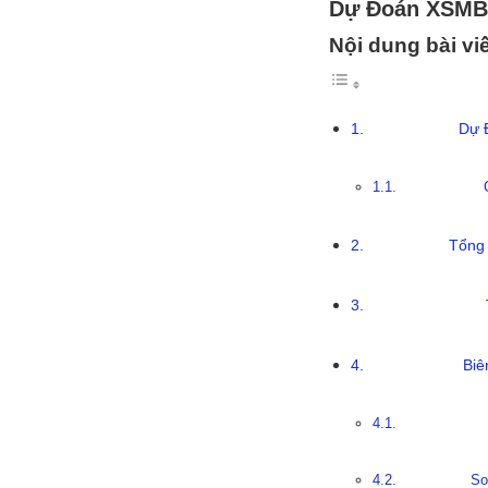
Dự Đoán XSMB 
Nội dung bài viế
Dự 
Tổng
Biê
So