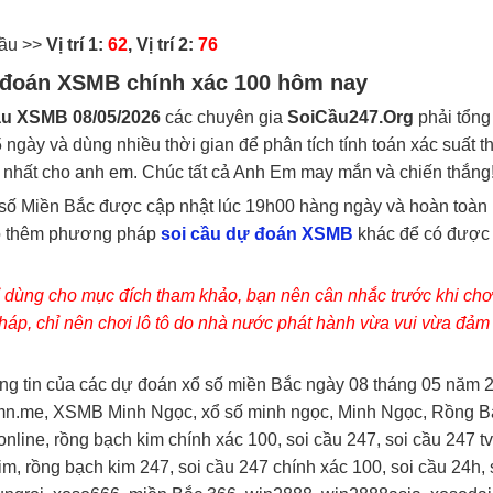
 cầu >>
Vị trí 1:
62
,
Vị trí 2:
76
ự đoán XSMB chính xác 100 hôm nay
ầu XSMB 08/05/2026
các chuyên gia
SoiCầu247.Org
phải tổng
5 ngày và dùng nhiều thời gian để phân tích tính toán xác suất 
nhất cho anh em. Chúc tất cả Anh Em may mắn và chiến thắng!
số Miền Bắc được cập nhật lúc 19h00 hàng ngày và hoàn toàn 
o thêm phương pháp
soi cầu dự đoán XSMB
khác để có được 
 dùng cho mục đích tham khảo, bạn nên cân nhắc trước khi chơi
pháp, chỉ nên chơi lô tô do nhà nước phát hành vừa vui vừa đảm
g tin của các dự đoán xổ số miền Bắc ngày 08 tháng 05 năm 2
n.me, XSMB Minh Ngọc, xổ số minh ngọc, Minh Ngọc, Rồng B
nline, rồng bạch kim chính xác 100, soi cầu 247, soi cầu 247 tv,
m, rồng bạch kim 247, soi cầu 247 chính xác 100, soi cầu 24h, 