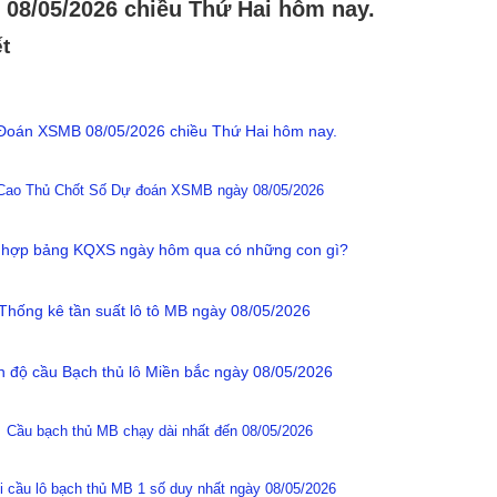
08/05/2026 chiều Thứ Hai hôm nay.
t
Đoán XSMB 08/05/2026 chiều Thứ Hai hôm nay.
Cao Thủ Chốt Số Dự đoán XSMB ngày 08/05/2026
 hợp bảng KQXS ngày hôm qua có những con gì?
Thống kê tần suất lô tô MB ngày 08/05/2026
n độ cầu Bạch thủ lô Miền bắc ngày 08/05/2026
Cầu bạch thủ MB chạy dài nhất đến 08/05/2026
i cầu lô bạch thủ MB 1 số duy nhất ngày 08/05/2026