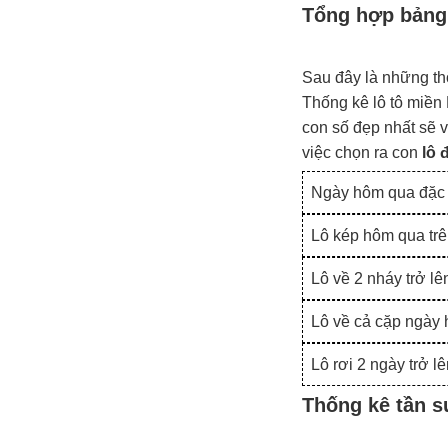
Tổng hợp bảng
Sau đây là những th
Thống kê lô tô miền
con số đẹp nhất sẽ v
việc chọn ra con
lô 
Ngày hôm qua đặc 
Lô kép hôm qua trê
Lô về 2 nháy trở lê
Lô về cả cặp ngày 
Lô rơi 2 ngày trở lê
Thống kê tần s