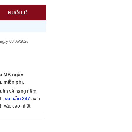
NUÔI LÔ
ngày 08/05/2026
ầu MB ngày
, miễn phí.
 tuần và hàng năm
AL,
soi cầu 247
axin
h xác cao nhất.