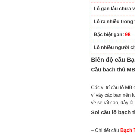
Lô gan lâu chưa v
Lô ra nhiều trong
Đặc biệt gan:
98 – 
Lô nhiều người ch
Biên độ cầu Bạ
Cầu bạch thủ MB 
Các vị trí cầu lô MB
vì vậy các bạn nên 
về sẽ rất cao, đây l
Soi cầu lô bạch 
– Chi tiết cầu
Bạch 