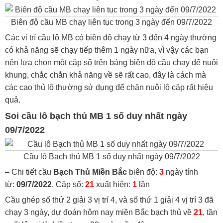
Biên độ cầu MB chạy liên tục trong 3 ngày đến 09/7/2022
Các vị trí cầu lô MB có biên độ chạy từ 3 đến 4 ngày thường
có khả năng sẽ chạy tiếp thêm 1 ngày nữa, vì vậy các bạn
nên lựa chọn một cặp số trên bảng biên độ cầu chạy để nuôi
khung, chắc chắn khả năng về sẽ rất cao, đây là cách mà
các cao thủ lô thường sử dụng để chăn nuôi lô cặp rất hiệu
quả.
Soi cầu lô bạch thủ MB 1 số duy nhất ngày
09/7/2022
Cầu lô Bạch thủ MB 1 số duy nhất ngày 09/7/2022
– Chi tiết cầu
Bạch Thủ
Miền Bắc
biên độ:
3
ngày tính
từ:
09/7/2022
. Cặp số:
21
xuất hiện:
1
lần
Cầu ghép số thứ 2 giải 3 vị trí 4, và số thứ 1 giải 4 vị trí 3 đã
chạy 3 ngày, dự đoán hôm nay miền Bắc bạch thủ về
21
, tần