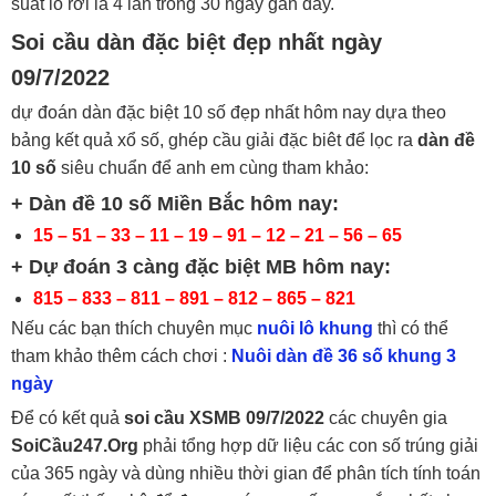
suất lô rơi là 4 lần trong 30 ngày gần đây.
Soi cầu dàn đặc biệt đẹp nhất ngày
09/7/2022
dự đoán dàn đặc biệt 10 số đẹp nhất hôm nay dựa theo
bảng kết quả xổ số, ghép cầu giải đặc biêt để lọc ra
dàn đề
10 số
siêu chuẩn để anh em cùng tham khảo:
+ Dàn đề 10 số Miền Bắc hôm nay:
15 – 51 – 33 – 11 – 19 – 91 – 12 – 21 – 56 – 65
+ Dự đoán 3 càng đặc biệt MB hôm nay:
815 – 833 – 811 – 891 – 812 – 865 – 821
Nếu các bạn thích chuyên mục
nuôi lô khung
thì có thể
tham khảo thêm cách chơi :
Nuôi dàn đề 36 số khung 3
ngày
Để có kết quả
soi cầu XSMB 09/7/2022
các chuyên gia
SoiCầu247.Org
phải tổng hợp dữ liệu các con số trúng giải
của 365 ngày và dùng nhiều thời gian để phân tích tính toán