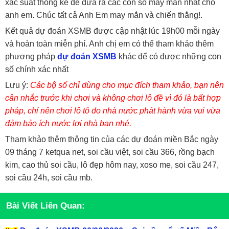
xác suất thống kê để đưa ra các con số may mắn nhất cho
anh em. Chúc tất cả Anh Em may mắn và chiến thắng!.
Kết quả dự đoán XSMB được cập nhật lúc 19h00 mỗi ngày
và hoàn toàn miễn phí. Anh chị em có thể tham khảo thêm
phương pháp
dự đoán XSMB
khác để có được những con
số chính xác nhất
Lưu ý:
Các bộ số chỉ dùng cho mục đích tham khảo, bạn nên
cân nhắc trước khi chơi và không chơi lô đề vì đó là bất hợp
pháp, chỉ nên chơi lô tô do nhà nước phát hành vừa vui vừa
đảm bảo ích nước lợi nhà bạn nhé.
Tham khảo thêm thông tin của các dự đoán miền Bắc ngày
09 tháng 7 ketqua net, soi cầu việt, soi cầu 366, rồng bạch
kim, cao thủ soi cầu, lô đẹp hôm nay, xoso me, soi cầu 247,
soi cầu 24h, soi cầu mb.
Bài Viết Liên Quan: