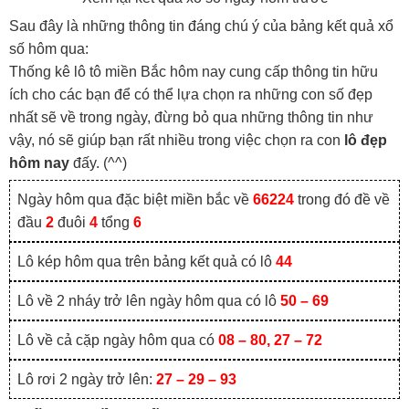
Sau đây là những thông tin đáng chú ý của bảng kết quả xổ
số hôm qua:
Thống kê lô tô miền Bắc hôm nay cung cấp thông tin hữu
ích cho các bạn để có thể lựa chọn ra những con số đẹp
nhất sẽ về trong ngày, đừng bỏ qua những thông tin như
vậy, nó sẽ giúp bạn rất nhiều trong việc chọn ra con
lô đẹp
hôm nay
đấy. (^^)
Ngày hôm qua đặc biệt miền bắc về
66224
trong đó đề về
đầu
2
đuôi
4
tổng
6
Lô kép hôm qua trên bảng kết quả có lô
44
Lô về 2 nháy trở lên ngày hôm qua có lô
50 – 69
Lô về cả cặp ngày hôm qua có
08 – 80, 27 – 72
Lô rơi 2 ngày trở lên:
27 – 29 – 93