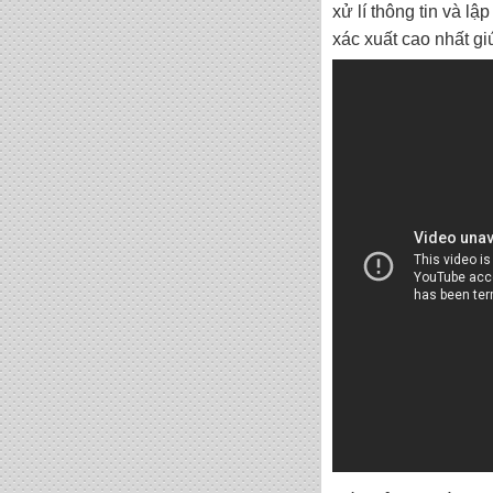
xử lí thông tin và l
xác xuất cao nhất g