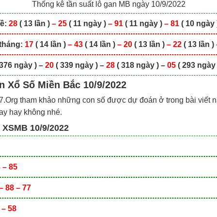
Thống kê tần suất lô gan MB ngày 10/9/2022
ề:
28
( 13 lần )
– 25
( 11 ngày )
– 91
( 11 ngày )
– 81
( 10 ngày 
 tháng:
17
( 14 lần )
– 43
( 14 lần )
– 20
( 13 lần )
– 22
( 13 lần )
 376 ngày ) –
20
( 339 ngày ) –
28
( 318 ngày ) –
05
( 293 ngày 
n Xổ Số Miền Bắc 10/9/2022
.Org tham khảo những con số được dự đoán ở trong bài viết n
ay hay không nhé.
 XSMB 10/9/2022
 – 85
– 88 – 77
 – 58