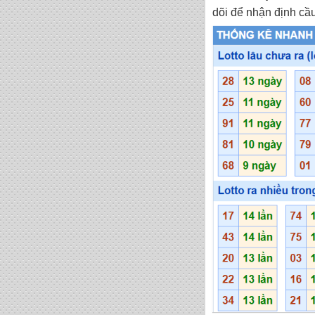
dõi để nhận định cầu