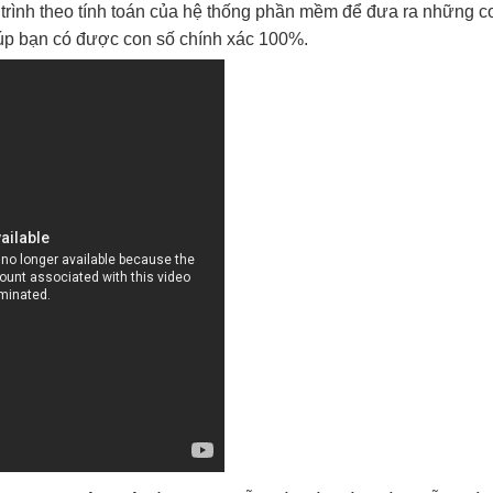
ập trình theo tính toán của hệ thống phần mềm để đưa ra những c
iúp bạn có được con số chính xác 100%.