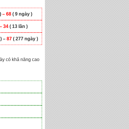
)
– 68
( 9 ngày )
– 34
( 13 lần )
) –
87
( 277 ngày )
ày có khả năng cao