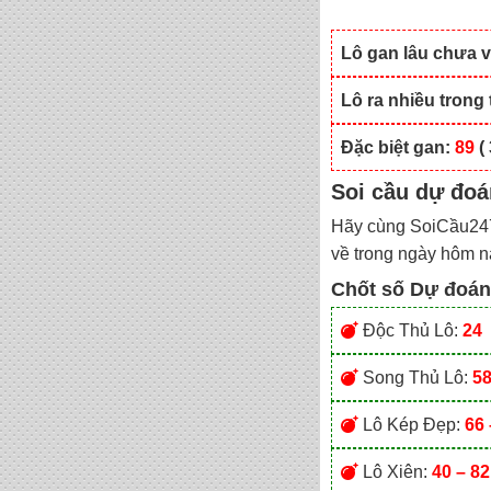
Lô gan lâu chưa v
Lô ra nhiều trong
Đặc biệt gan:
89
(
Soi cầu dự đoá
Hãy cùng SoiCầu247
về trong ngày hôm n
Chốt số Dự đoán
Độc Thủ Lô:
24
Song Thủ Lô:
58
Lô Kép Đẹp:
66 
Lô Xiên:
40 – 82