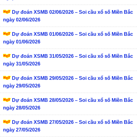
Dự đoán XSMB 02/06/2026 – Soi cầu xổ số Miền Bắc
ngày 02/06/2026
Dự đoán XSMB 01/06/2026 – Soi cầu xổ số Miền Bắc
ngày 01/06/2026
Dự đoán XSMB 31/05/2026 – Soi cầu xổ số Miền Bắc
ngày 31/05/2026
Dự đoán XSMB 29/05/2026 – Soi cầu xổ số Miền Bắc
ngày 29/05/2026
Dự đoán XSMB 28/05/2026 – Soi cầu xổ số Miền Bắc
ngày 28/05/2026
Dự đoán XSMB 27/05/2026 – Soi cầu xổ số Miền Bắc
ngày 27/05/2026