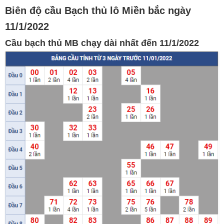
Biên độ cầu Bạch thủ lô Miền bắc ngày
11/1/2022
Cầu bạch thủ MB chạy dài nhất đến 11/1/2022