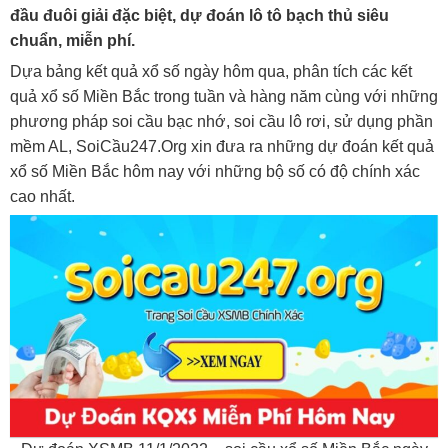
đầu đuôi giải đặc biệt, dự đoán lô tô bạch thủ siêu
chuẩn, miễn phí.
Dựa bảng kết quả xổ số ngày hôm qua, phân tích các kết
quả xổ số Miền Bắc trong tuần và hàng năm cùng với những
phương pháp soi cầu bạc nhớ, soi cầu lô rơi, sử dụng phần
mềm AL, SoiCầu247.Org xin đưa ra những dự đoán kết quả
xổ số Miền Bắc hôm nay với những bộ số có độ chính xác
cao nhất.