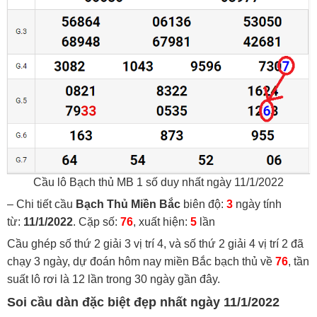
Cầu lô Bạch thủ MB 1 số duy nhất ngày 11/1/2022
– Chi tiết cầu
Bạch Thủ
Miền Bắc
biên độ:
3
ngày tính
từ:
11/1/2022
. Cặp số:
76
, xuất hiện:
5
lần
Cầu ghép số thứ 2 giải 3 vị trí 4, và số thứ 2 giải 4 vị trí 2 đã
chạy 3 ngày, dự đoán hôm nay miền Bắc bạch thủ về
76
, tần
suất lô rơi là 12 lần trong 30 ngày gần đây.
Soi cầu dàn đặc biệt đẹp nhất ngày 11/1/2022