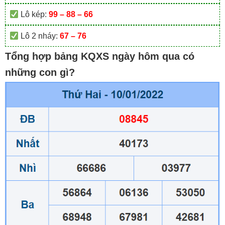
Lô kép:
99 – 88 – 66
Lô 2 nháy:
67 – 76
Tổng hợp bảng KQXS ngày hôm qua có
những con gì?