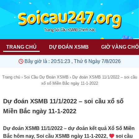
TRANG CHỦ
DỰ ĐOÁN XSMB
GIỜ VÀNG CHỐ
Bây giờ là :
20:51:24 , Thứ 6 Ngày 7/8/2026
Trang chủ
›
Soi Cầu Dự Đoán XSMB
›
Dự đoán XSMB 11/1/2022 – soi cầu
xổ số Miền Bắc ngày 11-1-2022
Dự đoán XSMB 11/1/2022 – soi cầu xổ số
Miền Bắc ngày 11-1-2022
Dự đoán XSMB 11/1/2022 – dự đoán kết quả Xổ Số Miền
Bắc hôm nay, Soi cầu XSMB ngày 11-1-2022,
soi cầu