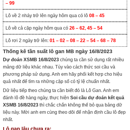
– 99
Lô về 2 nháy trở lên ngày hôm qua có lô
08 – 45
Lô về cả cặp ngày hôm qua có
26 – 62, 45 – 54
Lô rơi 2 ngày trở lên:
01 – 02 – 08 – 22 – 54 – 68 – 78
Thống kê tần suất lô gan MB ngày 16/8/2023
Dự đoán XSMB 16/8/
2023
chúng ta cần sử dụng rất nhiều
mảng dữ liệu khác nhau. Tùy vào cách thức soi cầu và
phương pháp sử dụng. Anh em hãy phối kết hợp cho hiệu
quả nhất để tìm ra những cặp số có tỷ lệ chuẩn nhất.
Dữ liệu tiếp theo chúng ta cần biết đó là Lô Gan. Anh em
đánh lô đề hàng ngày, thực hiện
Soi cầu dự đoán kết quả
XSMB 16/8/2023
thì chắc chắn không thể bỏ qua bảng dữ
liệu này. Mời anh em cùng theo dõi để nhận định cầu lô đẹp
nhất.
Lô gan lâu chưa ra: