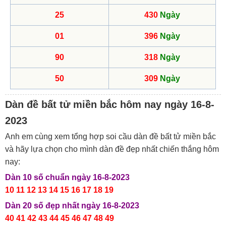
25
430
Ngày
01
396
Ngày
90
318
Ngày
50
309
Ngày
Dàn đề bất tử miền bắc hôm nay ngày 16-8-
2023
Anh em cùng xem tổng hợp soi cầu dàn đề bất tử miền bắc
và hãy lựa chọn cho mình dàn đề đẹp nhất chiến thắng hôm
nay:
Dàn 10 số chuẩn ngày 16-8-2023
10 11 12 13 14 15 16 17 18 19
Dàn 20 số đẹp nhất ngày 16-8-2023
40 41 42 43 44 45 46 47 48 49