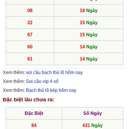
08
18
Ngày
22
15
Ngày
67
15
Ngày
60
14
Ngày
61
14
Ngày
Xem thêm:
soi cầu bạch thủ lô hôm nay
Xem thêm:
Soi cầu vip 4 số
Xem thêm:
Bạch thủ lô kép hôm nay
Đặc biệt lâu chưa ra:
Đặc Biệt
Số Ngày
84
431
Ngày