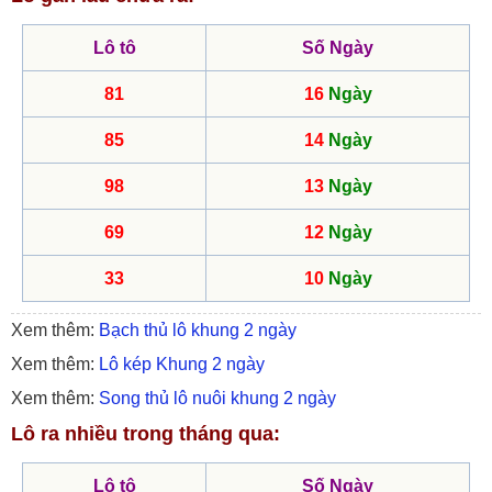
Lô tô
Số Ngày
81
16
Ngày
85
14
Ngày
98
13
Ngày
69
12
Ngày
33
10
Ngày
Xem thêm:
Bạch thủ lô khung 2 ngày
Xem thêm:
Lô kép Khung 2 ngày
Xem thêm:
Song thủ lô nuôi khung 2 ngày
Lô ra nhiều trong tháng qua:
Lô tô
Số Ngày