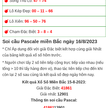
Song Thủ Lô:
47 – 74
Lô Kép Đẹp:
00 – 11 – 66
Lô Xiên:
96 – 50 – 76
Chạm Đặc Biệt:
3 – 8 – 4
Soi cầu Pascale miền Bắc ngày 16/8/2023
* Chỉ Áp dụng đối với giải Đặc biệt kết hợp cùng giải Nhất
của bảng kết quả xổ số hôm trước.
* Người chơi lấy 2 số liên tiếp cộng trực tiếp vào nhau (nếu
tổng > 10 thì lấy hàng đơn vị), thao tác liên tiếp cho đến khi
còn lại 2 số sau cùng là kết quả số đẹp ngày hôm nay.
Kết quả Xổ Số Miền Bắc 15-8-2023:
Giải Đặc Biệt:
41861
Giải nhất:
12901
Thông tin soi cầu Pascal:
41861
12901