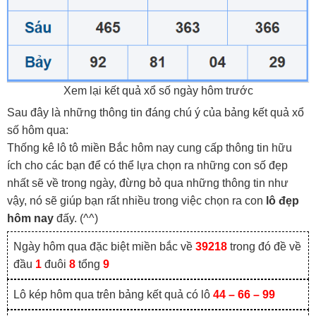
Xem lại kết quả xổ số ngày hôm trước
Sau đây là những thông tin đáng chú ý của bảng kết quả xổ
số hôm qua:
Thống kê lô tô miền Bắc hôm nay cung cấp thông tin hữu
ích cho các bạn để có thể lựa chọn ra những con số đẹp
nhất sẽ về trong ngày, đừng bỏ qua những thông tin như
vậy, nó sẽ giúp bạn rất nhiều trong việc chọn ra con
lô đẹp
hôm nay
đấy. (^^)
Ngày hôm qua đặc biệt miền bắc về
39218
trong đó đề về
đầu
1
đuôi
8
tổng
9
Lô kép hôm qua trên bảng kết quả có lô
44 – 66 – 99