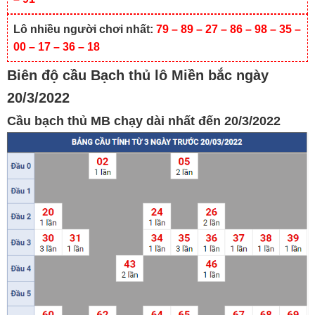
Lô nhiều người chơi nhất:
79 – 89 – 27 – 86 – 98 – 35 –
00 – 17 – 36 – 18
Biên độ cầu Bạch thủ lô Miền bắc ngày
20/3/2022
Cầu bạch thủ MB chạy dài nhất đến 20/3/2022