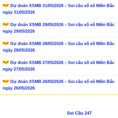
Dự đoán XSMB 31/05/2026 – Soi cầu xổ số Miền Bắc
ngày 31/05/2026
Dự đoán XSMB 29/05/2026 – Soi cầu xổ số Miền Bắc
ngày 29/05/2026
Dự đoán XSMB 28/05/2026 – Soi cầu xổ số Miền Bắc
ngày 28/05/2026
Dự đoán XSMB 27/05/2026 – Soi cầu xổ số Miền Bắc
ngày 27/05/2026
Dự đoán XSMB 26/05/2026 – Soi cầu xổ số Miền Bắc
ngày 26/05/2026
© Bản quyền 2025 -
Soi Cầu 247