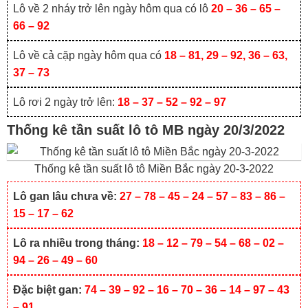
Lô về 2 nháy trở lên ngày hôm qua có lô
20 – 36 – 65 –
66 – 92
Lô về cả cặp ngày hôm qua có
18 – 81, 29 – 92, 36 – 63,
37 – 73
Lô rơi 2 ngày trở lên:
18 – 37 – 52 – 92 – 97
Thống kê tần suất lô tô MB ngày 20/3/2022
Thống kê tần suất lô tô Miền Bắc ngày 20-3-2022
Lô gan lâu chưa về:
27 – 78 – 45 – 24 – 57 – 83 – 86 –
15 – 17 – 62
Lô ra nhiều trong tháng:
18 – 12 – 79 – 54 – 68 – 02 –
94 – 26 – 49 – 60
Đặc biệt gan:
74 – 39 – 92 – 16 – 70 – 36 – 14 – 97 – 43
– 91