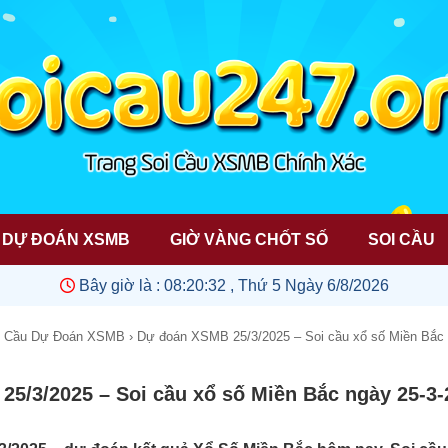
DỰ ĐOÁN XSMB
GIỜ VÀNG CHỐT SỐ
SOI CẦU
Bây giờ là :
08:20:33 , Thứ 5 Ngày 6/8/2026
i Cầu Dự Đoán XSMB
›
Dự đoán XSMB 25/3/2025 – Soi cầu xổ số Miền Bắc 
5/3/2025 – Soi cầu xổ số Miền Bắc ngày 25-3-