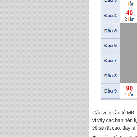
Các vị trí cầu lô MB
vì vậy các bạn nên 
về sẽ rất cao, đây l