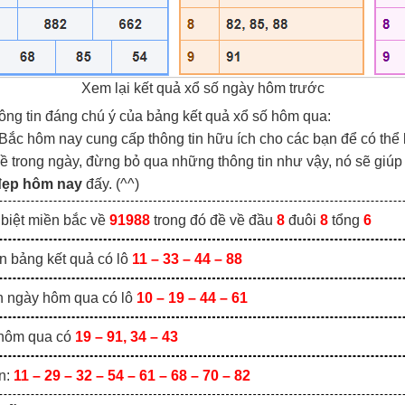
Xem lại kết quả xổ số ngày hôm trước
ông tin đáng chú ý của bảng kết quả xổ số hôm qua:
 Bắc hôm nay cung cấp thông tin hữu ích cho các bạn để có thể
ề trong ngày, đừng bỏ qua những thông tin như vậy, nó sẽ giúp 
đẹp hôm nay
đấy. (^^)
biệt miền bắc về
91988
trong đó đề về đầu
8
đuôi
8
tổng
6
n bảng kết quả có lô
11 – 33 – 44 – 88
ên ngày hôm qua có lô
10 – 19 – 44 – 61
 hôm qua có
19 – 91, 34 – 43
ên:
11 – 29 – 32 – 54 – 61 – 68 – 70 – 82