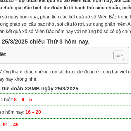
/2025 – dự đoán kết quả Xổ Số Miền Bắc hôm nay, Soi cầu
 đuôi giải đặc biệt, dự đoán lô tô bạch thủ siêu chuẩn, miễ
 số ngày hôm qua, phân tích các kết quả xổ số Miền Bắc trong
ng pháp soi cầu bạc nhớ, soi cầu lô rơi, sử dụng phần mềm 
n kết quả xổ số Miền Bắc hôm nay với những bộ số có độ chín
25/3/2025 chiều Thứ 3 hôm nay.
iết
.Org tham khảo những con số được dự đoán ở trong bài viết n
ay hay không nhé.
 Dự đoán XSMB ngày 25/3/2025
c biệt:
8 – 9 – 5
đẹp hôm nay:
16 – 20
– 91 – 45