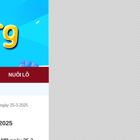
NUÔI LÔ
ngày 25-3-2025
2025