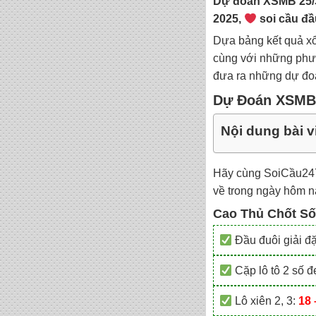
Dự đoán XSMB 25/3
2025,
soi cầu đầu
Dựa bảng kết quả xổ
cùng với những phươ
đưa ra những dự đoá
Dự Đoán XSMB 
Nội dung bài v
Hãy cùng SoiCầu247
về trong ngày hôm n
Cao Thủ Chốt Số
Đầu đuôi giải đặ
Cặp lô tô 2 số 
Lô xiên 2, 3:
18 