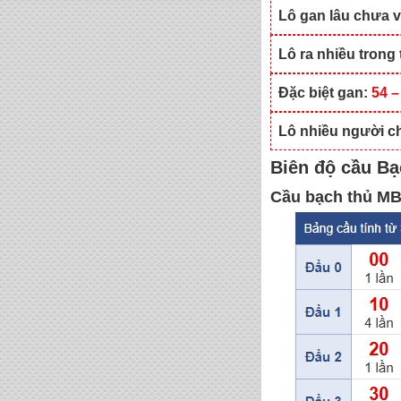
Lô gan lâu chưa v
Lô ra nhiều trong
Đặc biệt gan:
54 –
Lô nhiều người ch
Biên độ cầu Bạ
Cầu bạch thủ MB 