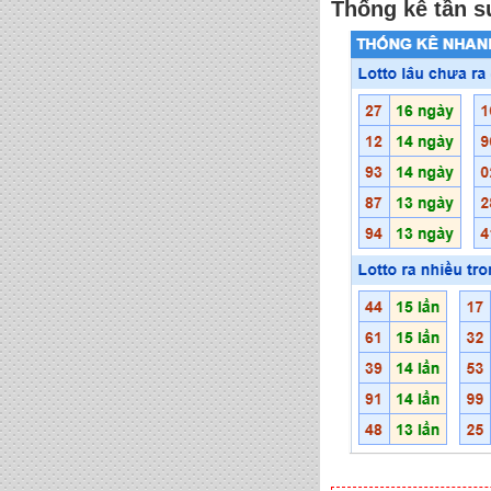
Thống kê tần s