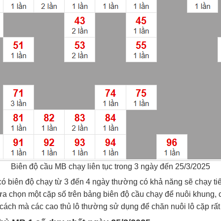
Biên độ cầu MB chạy liên tục trong 3 ngày đến 25/3/2025
 có biên độ chạy từ 3 đến 4 ngày thường có khả năng sẽ chạy t
lựa chọn một cặp số trên bảng biên độ cầu chạy để nuôi khung,
à cách mà các cao thủ lô thường sử dụng để chăn nuôi lô cặp rất