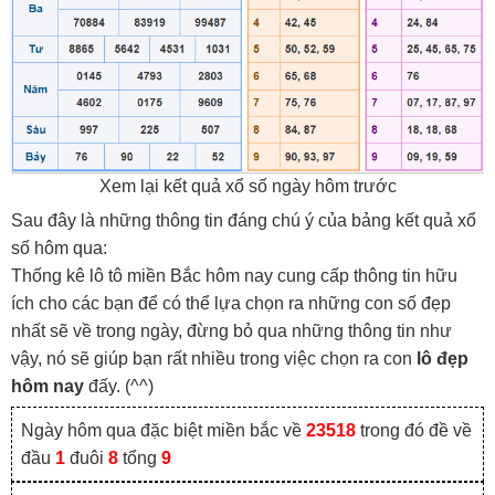
Xem lại kết quả xổ số ngày hôm trước
Sau đây là những thông tin đáng chú ý của bảng kết quả xổ
số hôm qua:
Thống kê lô tô miền Bắc hôm nay cung cấp thông tin hữu
ích cho các bạn để có thể lựa chọn ra những con số đẹp
nhất sẽ về trong ngày, đừng bỏ qua những thông tin như
vậy, nó sẽ giúp bạn rất nhiều trong việc chọn ra con
lô đẹp
hôm nay
đấy. (^^)
Ngày hôm qua đặc biệt miền bắc về
23518
trong đó đề về
đầu
1
đuôi
8
tổng
9