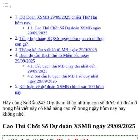
Dự Đoán XSMB 29/09/2025 chiều Thứ Hai
hôm nay.
Cao Thủ Chốt Số Dự đoán XSMB ngày
29/09/2025
Tổng hợp bảng KQXS ngày hôm qua có những
con gì?
Thống kê tần suất lô tô MB ngày 29/9/2025
Biên độ cầu Bạch thủ lô Miền bắc ngày
29/09/2025
Cầu bạch thủ MB chạy dài nhất đến
29/09/2025
Soi cầu lô bạch thủ MB 1 số duy nhất
ngày 29/09/2025
Kết luận về dự đoán XSMB chính xác 100 hôm
nay
Hãy cùng SoiCầu247.Org tham khảo những con số được dự đoán ở
trong bài viết này có khả năng cao về trong ngày hôm nay hay
không nhé.
Cao Thủ Chốt Số Dự đoán XSMB ngày 29/09/2025