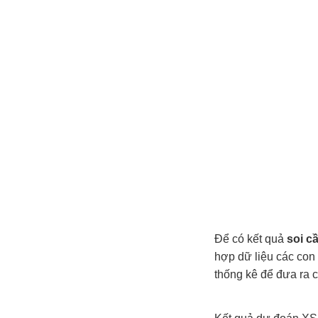
Để có kết quả
soi c
hợp dữ liệu các con 
thống kê để đưa ra 