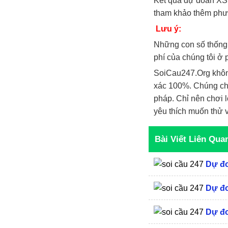
Kết quả dự đoán XSM
tham khảo thêm ph
Lưu ý:
Những con số thống
phí của chúng tôi ở 
SoiCau247.Org khôn
xác 100%. Chúng chỉ
pháp. Chỉ nên chơi 
yêu thích muốn thử v
Bài Viết Liên Qua
Dự đo
Dự đo
Dự đo