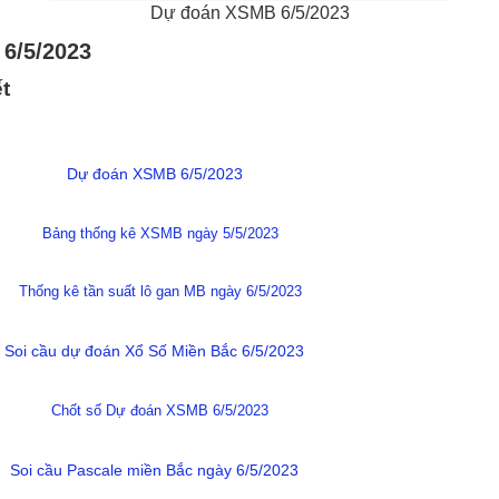
Dự đoán XSMB 6/5/2023
6/5/2023
t
Dự đoán XSMB 6/5/2023
Bảng thống kê XSMB ngày 5/5/2023
Thống kê tần suất lô gan MB ngày 6/5/2023
Soi cầu dự đoán Xổ Số Miền Bắc 6/5/2023
Chốt số Dự đoán XSMB 6/5/2023
Soi cầu Pascale miền Bắc ngày 6/5/2023