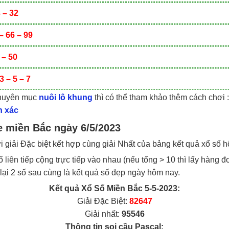
 – 32
– 66 – 99
 – 50
3 – 5 – 7
chuyên mục
nuôi lô khung
thì có thể tham khảo thêm cách chơi 
h xác
e miền Bắc ngày 6/5/2023
i giải Đặc biệt kết hợp cùng giải Nhất của bảng kết quả xổ số 
 liên tiếp cộng trực tiếp vào nhau (nếu tổng > 10 thì lấy hàng đơn
 lại 2 số sau cùng là kết quả số đẹp ngày hôm nay.
Kết quả Xổ Số Miền Bắc 5-5-2023:
Giải Đặc Biệt:
82647
Giải nhất:
95546
Thông tin soi cầu Pascal: