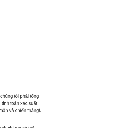
chúng tôi phải tổng
 tính toán xác suất
mắn và chiến thắng!.