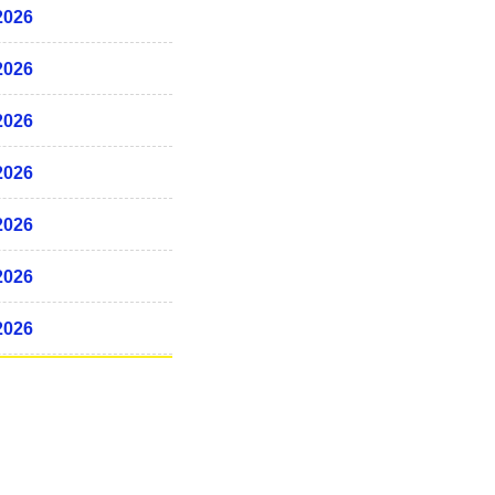
2026
2026
2026
2026
2026
2026
2026