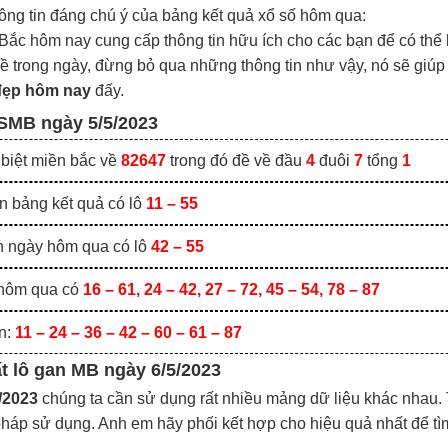
ông tin đáng chú ý của bảng kết quả xổ số hôm qua:
 Bắc hôm nay cung cấp thông tin hữu ích cho các bạn để có thể
ề trong ngày, đừng bỏ qua những thông tin như vậy, nó sẽ giúp 
đẹp hôm nay
đấy.
SMB ngày 5/5/2023
biệt miền bắc về
82647
trong đó đề về đầu
4
đuôi
7
tổng
1
n bảng kết quả có lô
11 – 55
ên ngày hôm qua có lô
42 – 55
 hôm qua có
16 – 61, 24 – 42, 27 – 72, 45 – 54, 78 – 87
ên:
11 – 24 – 36 – 42 – 60 – 61 – 87
t lô gan MB ngày 6/5/2023
/
2023
chúng ta cần sử dụng rất nhiều mảng dữ liệu khác nhau.
háp sử dụng. Anh em hãy phối kết hợp cho hiệu quả nhất để tì