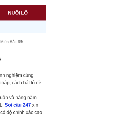
NUÔI LÔ
Miền Bắc 6/5
5
inh nghiệm cùng
háp, cách bắt lô đề
 tuần và hàng năm
AL,
Soi cầu 247
xin
có độ chính xác cao