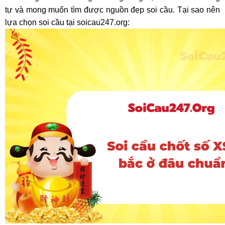
tự và mong muốn tìm được nguồn đẹp soi cầu. Tại sao nên
lựa chọn soi cầu tại soicau247.org: