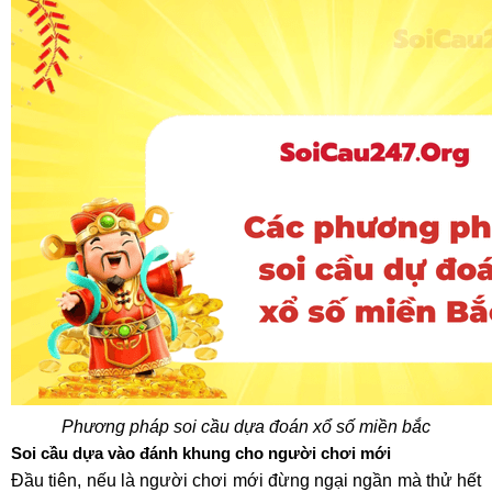
Phương pháp soi cầu dựa đoán xổ số miền bắc
Soi cầu dựa vào đánh khung cho người chơi mới
Đầu tiên, nếu là người chơi mới đừng ngại ngần mà thử hết