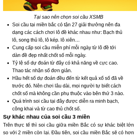
Tại sao nên chọn soi cầu XSMB
Soi cầu tại miền bắc có tận 27 giải thưởng nên đa
dạng các cách chơi lô đề khác nhau như: Bạch thủ
lô, song thủ lô, lô kép. lô xiên…
Cung cấp soi cầu miễn phí mỗi ngày từ lô đề tới
dàn đề đẹp nhất chốt số mỗi ngày.
Tỷ lệ số dự đoán từ đây có khả năng về cực cao.
Thao tác nhận số đơn giản.
Hầu hết số dự đoán đều đến từ kết quả xổ số đã về
trước đó. Nên chơi lâu dài, mọi người tự biết cách
chốt số mà không cần phụ thuộc vào bên thứ 3 nào.
Quá trình soi cầu tại đây được diễn ra minh bạch,
công khai và từ cao thủ chốt số.
Sự khác nhau của soi cầu 3 miền
Trên thực tế thì soi cầu giữa miền Bắc có sự khác biệt lớn
so với 2 miền còn lại. Đầu tiên, soi cầu miền Bắc sẽ có hơn