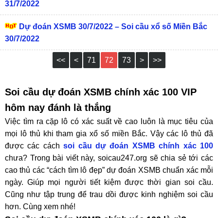
31/7/2022
Dự đoán XSMB 30/7/2022 – Soi cầu xổ số Miền Bắc
30/7/2022
<<
<
71
72
73
>
>>
Soi cầu dự đoán XSMB chính xác 100 VIP
hôm nay đánh là thắng
Việc tìm ra cặp lô có xác suất về cao luôn là mục tiêu của
mọi lô thủ khi tham gia xổ số miền Bắc. Vậy các lô thủ đã
được các cách
soi cầu dự đoán XSMB chính xác 100
chưa? Trong bài viết này, soicau247.org sẽ chia sẻ tới các
cao thủ các “cách tìm lô đẹp” dự đoán XSMB chuẩn xác mỗi
ngày. Giúp mọi người tiết kiệm được thời gian soi cầu.
Cũng như tập trung để trau dồi được kinh nghiệm soi cầu
hơn. Cùng xem nhé!