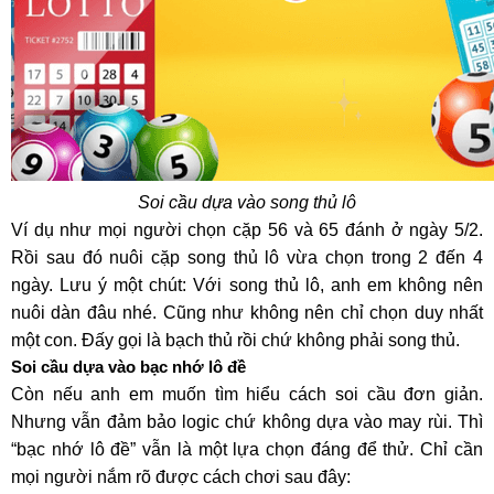
Soi cầu dựa vào song thủ lô
Ví dụ như mọi người chọn cặp 56 và 65 đánh ở ngày 5/2.
Rồi sau đó nuôi cặp song thủ lô vừa chọn trong 2 đến 4
ngày. Lưu ý một chút: Với song thủ lô, anh em không nên
nuôi dàn đâu nhé. Cũng như không nên chỉ chọn duy nhất
một con. Đấy gọi là bạch thủ rồi chứ không phải song thủ.
Soi cầu dựa vào bạc nhớ lô đề
Còn nếu anh em muốn tìm hiểu cách soi cầu đơn giản.
Nhưng vẫn đảm bảo logic chứ không dựa vào may rùi. Thì
“bạc nhớ lô đề” vẫn là một lựa chọn đáng để thử. Chỉ cần
mọi người nắm rõ được cách chơi sau đây: