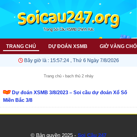
TRANG CHỦ
DỰ ĐOÁN XSMB
GIỜ VÀNG CHỐ
Bây giờ là :
15:57:24 , Thứ 6 Ngày 7/8/2026
Trang chủ
›
bạch thủ 2 nháy
Dự đoán XSMB 3/8/2023 – Soi cầu dự đoán Xổ Số
Miền Bắc 3/8
© Bản quyền 2025 -
Soi Cầu 247