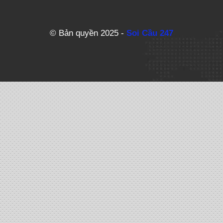
© Bản quyền 2025 -
Soi Cầu 247