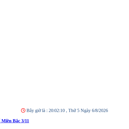
Bây giờ là :
20:02:10 , Thứ 5 Ngày 6/8/2026
 Miền Bắc 3/11