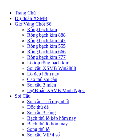
Trang Chủ
Dự đoán XSMB
Giờ Vàng Chốt Số
Rồng bạch kim
Rồng bạch kim 888
Rồng bạch kim 247
Rồng bạch kim 555
Rồng bạch kim 666
Rồng bạch kim 777
Lô top rồng bạch kim
Soi cầu XSMB Win2888
Lô đẹp hôm nay
Cao thủ soi cầu
Soi cầu 3 miền
Dự Đoán XSMB Minh Ngọc
Soi Cầu
Soi cầu 1 số duy nhất
Độc thủ đề
Soi cầu 3 càng
Bạch thủ lô kép hôm nay
Bạch thủ lô hôm nay
Song thủ lô
Soi cầu VIP 4 số