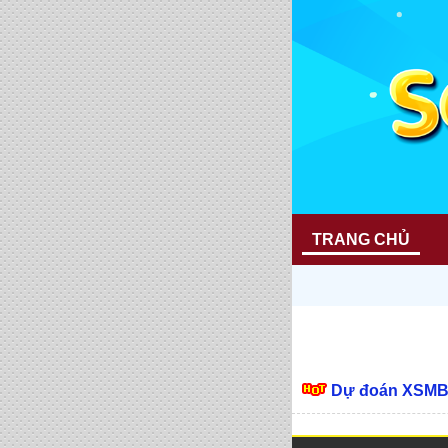
TRANG CHỦ
Dự đoán XSMB 4