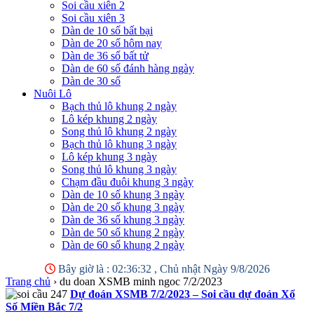
Soi cầu xiên 2
Soi cầu xiên 3
Dàn de 10 số bất bại
Dàn de 20 số hôm nay
Dàn de 36 số bất tử
Dàn de 60 số đánh hàng ngày
Dàn de 30 số
Nuôi Lô
Bạch thủ lô khung 2 ngày
Lô kép khung 2 ngày
Song thủ lô khung 2 ngày
Bạch thủ lô khung 3 ngày
Lô kép khung 3 ngày
Song thủ lô khung 3 ngày
Chạm đầu đuôi khung 3 ngày
Dàn de 10 số khung 3 ngày
Dàn de 20 số khung 3 ngày
Dàn de 36 số khung 3 ngày
Dàn de 50 số khung 2 ngày
Dàn de 60 số khung 2 ngày
Bây giờ là :
02:36:32 , Chủ nhật Ngày 9/8/2026
Trang chủ
›
du doan XSMB minh ngoc 7/2/2023
Dự đoán XSMB 7/2/2023 – Soi cầu dự đoán Xổ
Số Miền Bắc 7/2