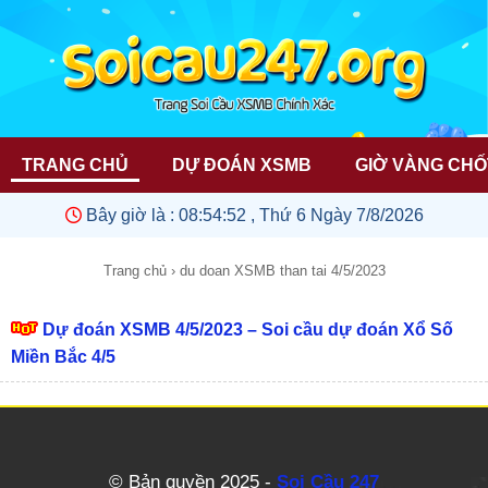
TRANG CHỦ
DỰ ĐOÁN XSMB
GIỜ VÀNG CHỐ
Bây giờ là :
08:54:52 , Thứ 6 Ngày 7/8/2026
Trang chủ
›
du doan XSMB than tai 4/5/2023
Dự đoán XSMB 4/5/2023 – Soi cầu dự đoán Xổ Số
Miền Bắc 4/5
© Bản quyền 2025 -
Soi Cầu 247