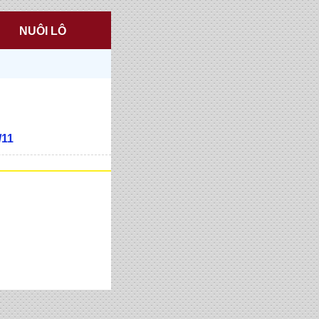
NUÔI LÔ
/11