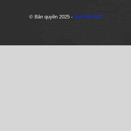
© Bản quyền 2025 -
Soi Cầu 247