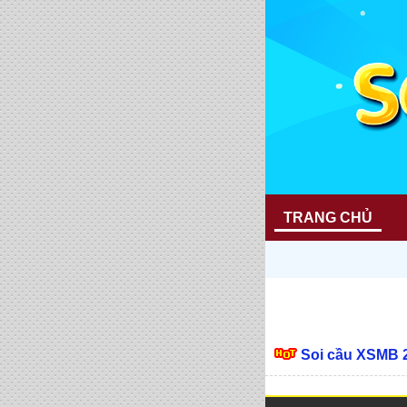
TRANG CHỦ
Soi cầu XSMB 2