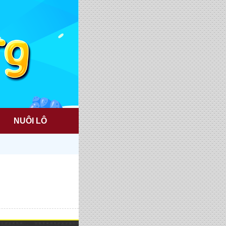
NUÔI LÔ