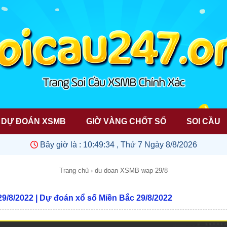
DỰ ĐOÁN XSMB
GIỜ VÀNG CHỐT SỐ
SOI CẦU
Bây giờ là :
10:49:34 , Thứ 7 Ngày 8/8/2026
Trang chủ
›
du doan XSMB wap 29/8
9/8/2022 | Dự đoán xổ số Miền Bắc 29/8/2022