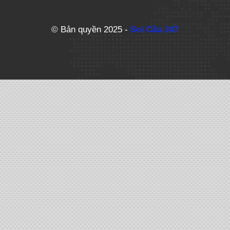
© Bản quyền 2025 -
Soi Cầu 247