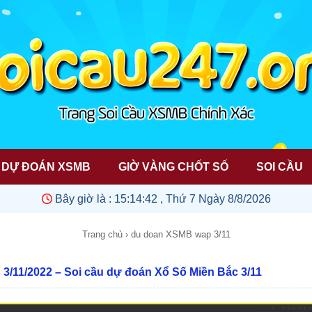
DỰ ĐOÁN XSMB
GIỜ VÀNG CHỐT SỐ
SOI CẦU
Bây giờ là :
15:14:42 , Thứ 7 Ngày 8/8/2026
Trang chủ
›
du doan XSMB wap 3/11
/11/2022 – Soi cầu dự đoán Xổ Số Miền Bắc 3/11