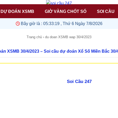
DỰ ĐOÁN XSMB
GIỜ VÀNG CHỐT SỐ
SOI CẦU
Bây giờ là :
05:33:19 , Thứ 6 Ngày 7/8/2026
Trang chủ
›
du doan XSMB wap 30/4/2023
án XSMB 30/4/2023 – Soi cầu dự đoán Xổ Số Miền Bắc 30/
© Bản quyền 2025 -
Soi Cầu 247