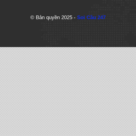
© Bản quyền 2025 -
Soi Cầu 247