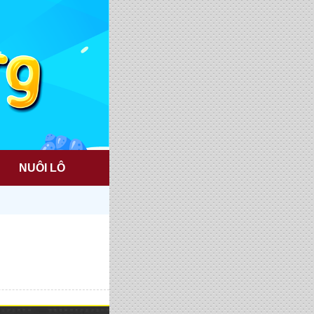
NUÔI LÔ