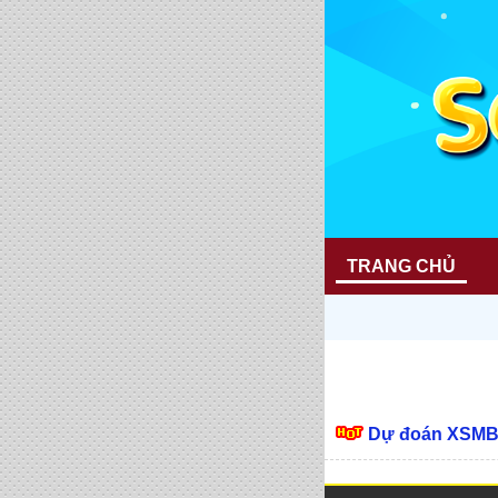
TRANG CHỦ
Dự đoán XSMB 2