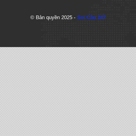
© Bản quyền 2025 -
Soi Cầu 247