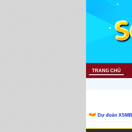
TRANG CHỦ
Dự đoán XSMB 2