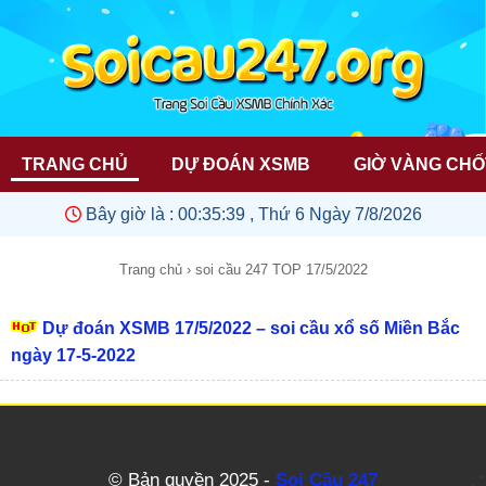
TRANG CHỦ
DỰ ĐOÁN XSMB
GIỜ VÀNG CHỐ
Bây giờ là :
00:35:39 , Thứ 6 Ngày 7/8/2026
Trang chủ
›
soi cầu 247 TOP 17/5/2022
Dự đoán XSMB 17/5/2022 – soi cầu xổ số Miền Bắc
ngày 17-5-2022
© Bản quyền 2025 -
Soi Cầu 247