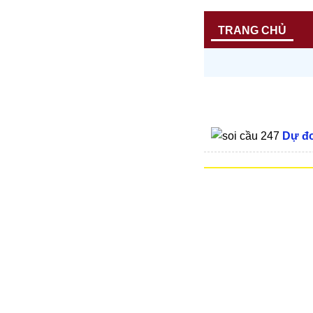
TRANG CHỦ
Dự đo