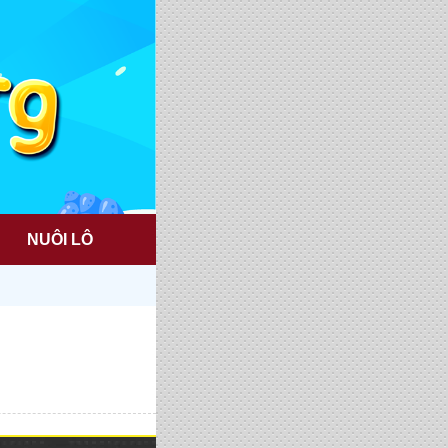
NUÔI LÔ