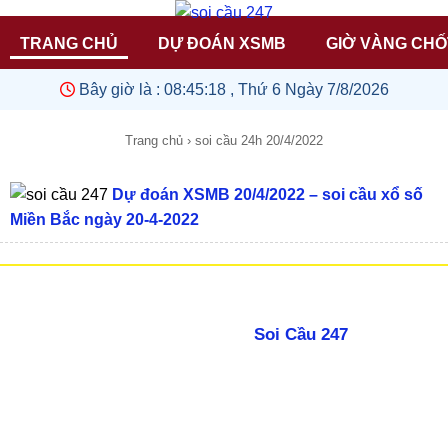
TRANG CHỦ
DỰ ĐOÁN XSMB
GIỜ VÀNG CHỐ
Bây giờ là :
08:45:18 , Thứ 6 Ngày 7/8/2026
Trang chủ
›
soi cầu 24h 20/4/2022
Dự đoán XSMB 20/4/2022 – soi cầu xổ số
Miền Bắc ngày 20-4-2022
© Bản quyền 2025 -
Soi Cầu 247