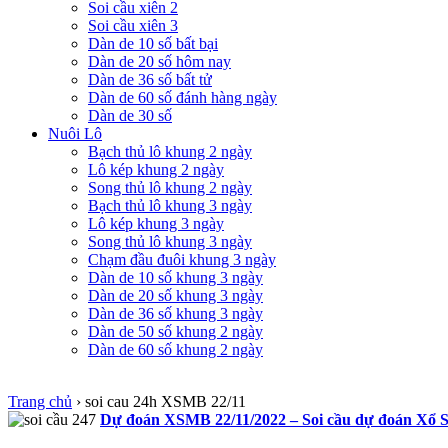
Soi cầu xiên 2
Soi cầu xiên 3
Dàn de 10 số bất bại
Dàn de 20 số hôm nay
Dàn de 36 số bất tử
Dàn de 60 số đánh hàng ngày
Dàn de 30 số
Nuôi Lô
Bạch thủ lô khung 2 ngày
Lô kép khung 2 ngày
Song thủ lô khung 2 ngày
Bạch thủ lô khung 3 ngày
Lô kép khung 3 ngày
Song thủ lô khung 3 ngày
Chạm đầu đuôi khung 3 ngày
Dàn de 10 số khung 3 ngày
Dàn de 20 số khung 3 ngày
Dàn de 36 số khung 3 ngày
Dàn de 50 số khung 2 ngày
Dàn de 60 số khung 2 ngày
Trang chủ
›
soi cau 24h XSMB 22/11
Dự đoán XSMB 22/11/2022 – Soi cầu dự đoán Xổ S