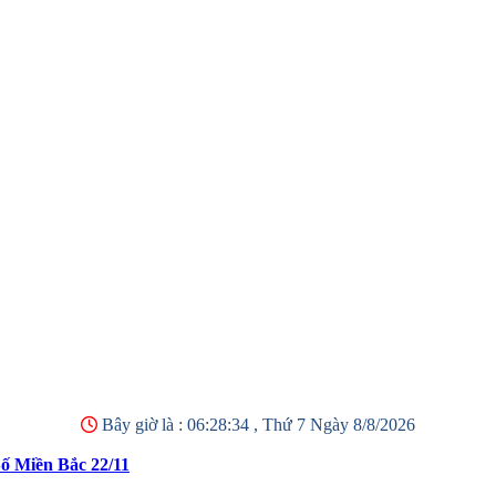
Bây giờ là :
06:28:34 , Thứ 7 Ngày 8/8/2026
ố Miền Bắc 22/11