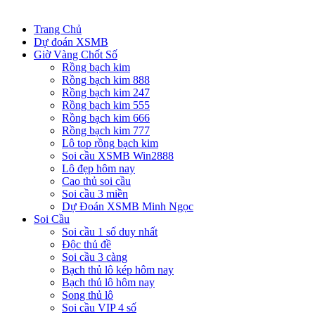
Trang Chủ
Dự đoán XSMB
Giờ Vàng Chốt Số
Rồng bạch kim
Rồng bạch kim 888
Rồng bạch kim 247
Rồng bạch kim 555
Rồng bạch kim 666
Rồng bạch kim 777
Lô top rồng bạch kim
Soi cầu XSMB Win2888
Lô đẹp hôm nay
Cao thủ soi cầu
Soi cầu 3 miền
Dự Đoán XSMB Minh Ngọc
Soi Cầu
Soi cầu 1 số duy nhất
Độc thủ đề
Soi cầu 3 càng
Bạch thủ lô kép hôm nay
Bạch thủ lô hôm nay
Song thủ lô
Soi cầu VIP 4 số