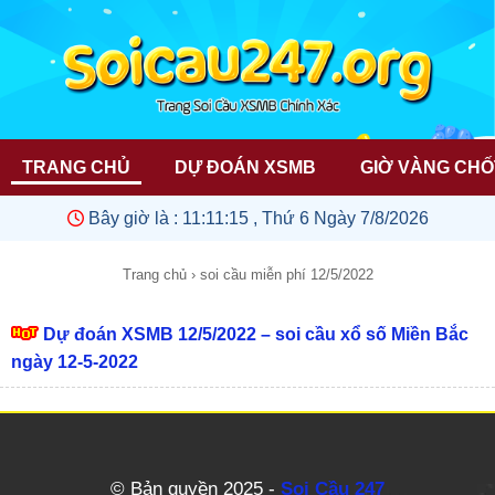
TRANG CHỦ
DỰ ĐOÁN XSMB
GIỜ VÀNG CHỐ
Bây giờ là :
11:11:15 , Thứ 6 Ngày 7/8/2026
Trang chủ
›
soi cầu miễn phí 12/5/2022
Dự đoán XSMB 12/5/2022 – soi cầu xổ số Miền Bắc
ngày 12-5-2022
© Bản quyền 2025 -
Soi Cầu 247