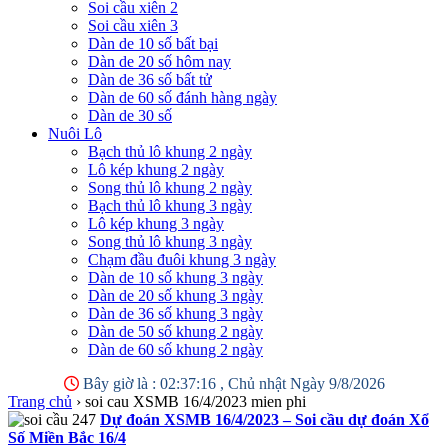
Soi cầu xiên 2
Soi cầu xiên 3
Dàn de 10 số bất bại
Dàn de 20 số hôm nay
Dàn de 36 số bất tử
Dàn de 60 số đánh hàng ngày
Dàn de 30 số
Nuôi Lô
Bạch thủ lô khung 2 ngày
Lô kép khung 2 ngày
Song thủ lô khung 2 ngày
Bạch thủ lô khung 3 ngày
Lô kép khung 3 ngày
Song thủ lô khung 3 ngày
Chạm đầu đuôi khung 3 ngày
Dàn de 10 số khung 3 ngày
Dàn de 20 số khung 3 ngày
Dàn de 36 số khung 3 ngày
Dàn de 50 số khung 2 ngày
Dàn de 60 số khung 2 ngày
Bây giờ là :
02:37:16 , Chủ nhật Ngày 9/8/2026
Trang chủ
›
soi cau XSMB 16/4/2023 mien phi
Dự đoán XSMB 16/4/2023 – Soi cầu dự đoán Xổ
Số Miền Bắc 16/4