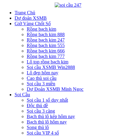
Trang Chủ
Dự đoán XSMB
Giờ Vàng Chốt Số
Rồng bạch kim
Rồng bạch kim 888
Rồng bạch kim 247
Rồng bạch kim 555
Rồng bạch kim 666
Rồng bạch kim 777
Lô top rồng bạch kim
Soi cầu XSMB Win2888
Lô đẹp hôm nay
Cao thủ soi cầu
Soi cầu 3 miền
Dự Đoán XSMB Minh Ngọc
Soi Cầu
Soi cầu 1 số duy nhất
Độc thủ đề
Soi cầu 3 càng
Bạch thủ lô kép hôm nay
Bạch thủ lô hôm nay
Song thủ lô
Soi cầu VIP 4 số