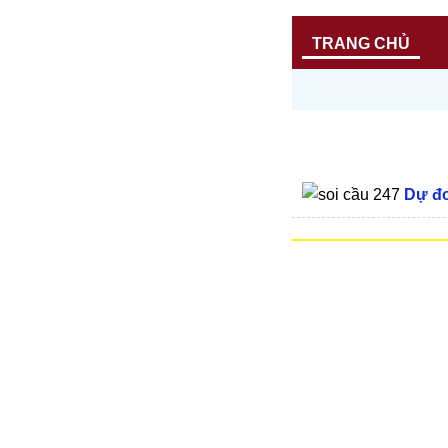
TRANG CHỦ
Dự đo