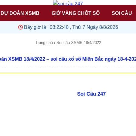
DỰ ĐOÁN XSMB
GIỜ VÀNG CHỐT SỐ
SOI CẦU
Bây giờ là :
03:22:40 , Thứ 7 Ngày 8/8/2026
Trang chủ
›
Soi cầu XSMB 18/4/2022
án XSMB 18/4/2022 – soi cầu xổ số Miền Bắc ngày 18-4-20
© Bản quyền 2025 -
Soi Cầu 247