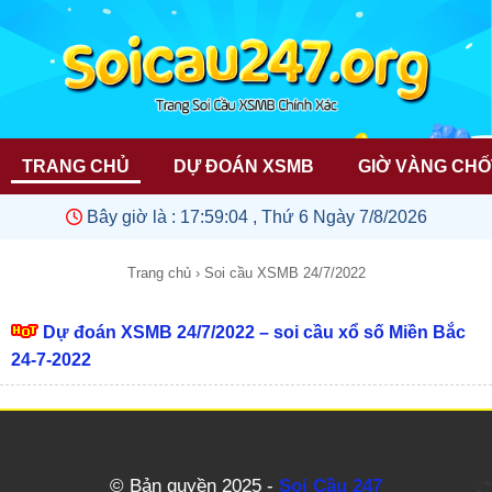
TRANG CHỦ
DỰ ĐOÁN XSMB
GIỜ VÀNG CHỐ
Bây giờ là :
17:59:04 , Thứ 6 Ngày 7/8/2026
Trang chủ
›
Soi cầu XSMB 24/7/2022
Dự đoán XSMB 24/7/2022 – soi cầu xổ số Miền Bắc
24-7-2022
© Bản quyền 2025 -
Soi Cầu 247